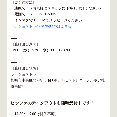
［ご予約方法］
・店頭で！
（お気軽にスタッフに お申し付けください）
・電話で！
（011-251-5085）
・インスタで！
（DMでメッセージください）
→ラジョストラのinstagramはこちら
===
［受け渡し期間］
12/18（水）〜26（水）11:00~16:00
===
［受け渡し場所］
ラ・ジョストラ
札幌市中央区北2条1丁目1ホテルモントレエーデルホフ札
幌南館1F
ピッツァのテイクアウトも随時受付中です！
※14:30〜17:00は提供不可。