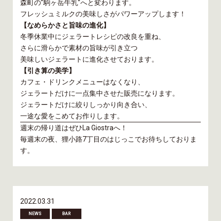
森町の”駒ヶ岳牛乳”へと変わります。
フレッシュミルクの美味しさがパワーアップします！
【なめらかさと旨味の進化】
冬季休業中にジェラートレシピの改良を重ね、
さらに滑らかで素材の旨味が引き立つ
美味しいジェラートに進化させております。
【引き算の美学】
カフェ・ドリンクメニューはなくなり、
ジェラートだけに一点集中させた販売になります。
ジェラートだけに絞りしっかり向き合い、
一途な愛をこめてお作りします。
週末の帰り道はぜひLa Giostraへ！
毎週末の夜、狸小路7丁目のはじっこでお待ちしておりま
す。
2022.03.31
NEWS
BAR